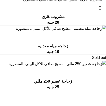
مشروب غازي
20
جنيه
زجاجه مياه معدنيه
10
جنيه
Sold out
زجاجة عصير 250 مللي
25
جنيه
الشروط
سياسة
سياسة استرداد المبالغ المدفوعة
والأحكام
الخصوصية
وعمليات الإرجاع