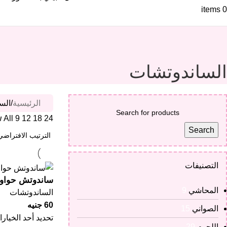
items
0
الساندوتشات
الرئيسية
الس
w
All
9
12
18
24
Search
التصنيفات
ساندوتش حوا
المحاشي
9
الساندوتشات
60
جنيه
الصواني
15
تحديد أحد الخيار
اللحوم
29