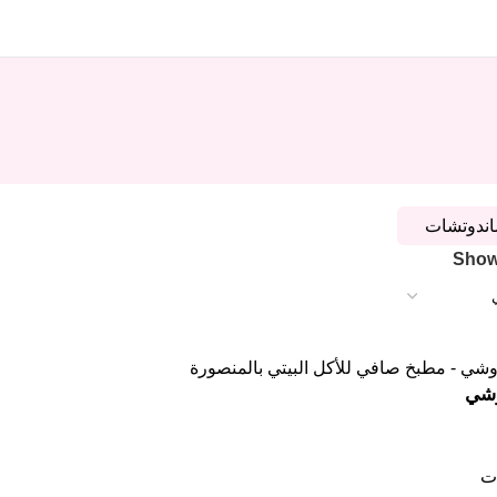
اندوتشات
Sho
وشي
ات