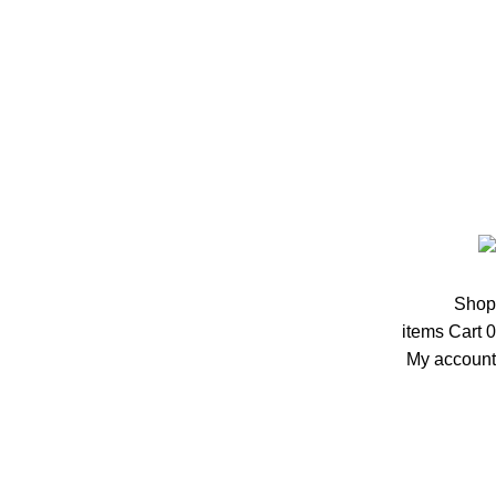
الشروط والأحكام
سياسة الخصوصية
سياسة استرداد المبالغ المد
جميع الحقوق محفوظة 2018-2026 ©
مطبخ صافي للأكل البيتي بالمنص
Shop
items
Cart
0
My account