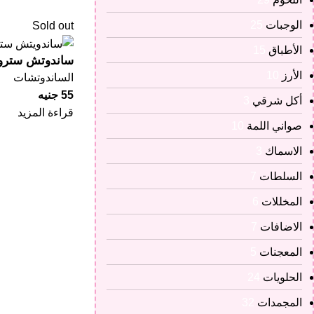
الوجبات
25
Sold out
الأطباق
15
ساندوتش ستروم
الأرز
10
الساندوتشات
55
جنيه
أكل شرقي
3
قراءة المزيد
صواني اللمة
10
الاسماك
3
السلطات
7
المخللات
6
الاضافات
7
المعجنات
5
الحلويات
24
المجمدات
32