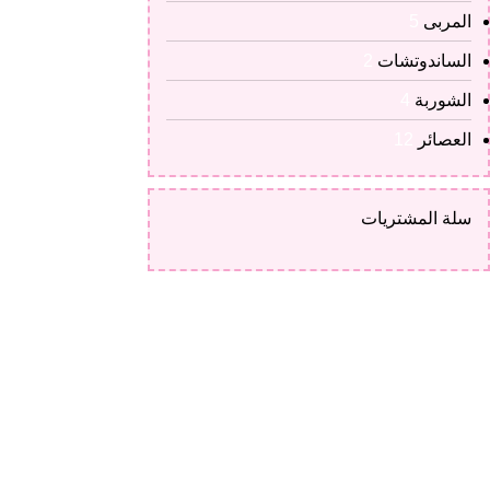
المربى
5
الساندوتشات
2
الشوربة
4
العصائر
12
سلة المشتريات