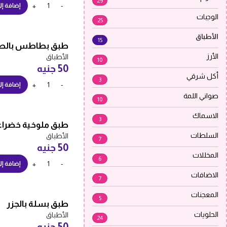
29
إضافة إل
الوجبات
25
الأطباق
15
طبق بطاطس بالص
الأرز
الأطباق
10
50
جنيه
أكل شرقي
3
إضافة إل
صواني اللمة
10
الاسماك
3
طبق ملوخية خضراء
السلطات
الأطباق
7
50
جنيه
المخللات
6
إضافة إل
الاضافات
7
المعجنات
5
طبق بسلة بالجزر
الحلويات
الأطباق
24
50
جنيه