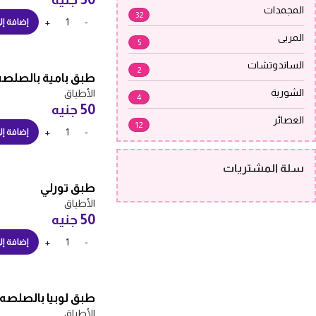
المجمدات
32
إضافة إل
المربى
5
الساندوتشات
2
طبق بامية بالصلصه
الشوربة
الأطباق
4
50
جنيه
العصائر
12
إضافة إل
سلة المشتريات
طبق تورلي
الأطباق
50
جنيه
إضافة إل
طبق لوبيا بالصلصه
الأطباق